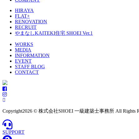
HIRAYA
FLAT+
RENOVATION
RECRUIT
やまなしKAITEKI住宅 SHOEI Ver.1
WORKS
MEDIA
INFORMATION
EVENT
STAFF BLOG
CONTACT
Copyright
2026 © 株式会社SHOEI 一級建築士事務所 All Rights Res
SUPPORT