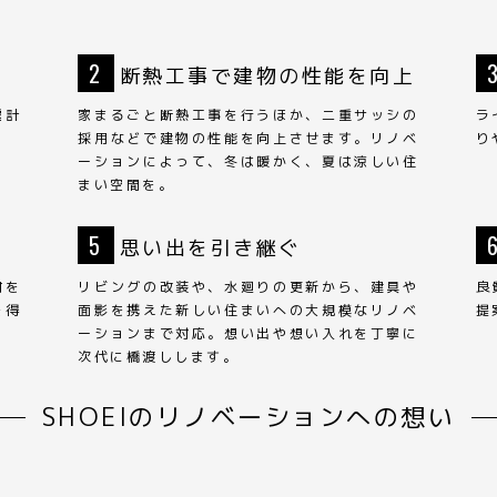
2
断熱工事で建物の性能を向上
震計
家まるごと断熱工事を行うほか、二重サッシの
ラ
採用などで建物の性能を向上させます。リノベ
り
ーションによって、冬は暖かく、夏は涼しい住
まい空間を。
5
思い出を引き継ぐ
材を
リビングの改装や、水廻りの更新から、建具や
良
を得
面影を携えた新しい住まいへの大規模なリノベ
提
ーションまで対応。想い出や想い入れを丁寧に
次代に橋渡しします。
SHOEIのリノベーションへの想い