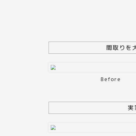
間取りを
Before
実