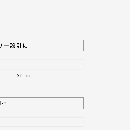
リー設計に
After
間へ