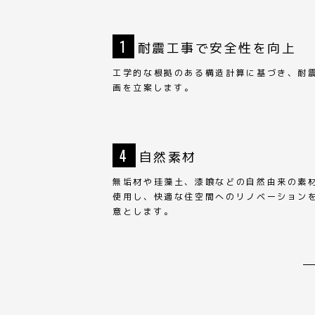
1
耐震工事で安全性を向上
工学的な根拠のある構造計算に基づき、耐
画を立案します。
4
自然素材
無垢材や珪藻土、漆喰などの自然由来の素
使用し、快適な住空間へのリノベーション
意とします。