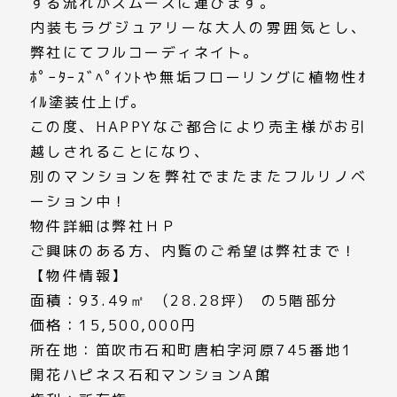
する流れがスムーズに運びます。
内装もラグジュアリーな大人の雰囲気とし、
弊社にてフルコーディネイト。
ﾎﾟｰﾀｰｽﾞﾍﾟｲﾝﾄや無垢フローリングに植物性ｵ
ｲﾙ塗装仕上げ。
この度、HAPPYなご都合により売主様がお引
越しされることになり、
別のマンションを弊社でまたまたフルリノベ
ーション中！
物件詳細は弊社ＨＰ
ご興味のある方、内覧のご希望は弊社まで！
【物件情報】
面積：93.49㎡ (28.28坪) の5階部分
価格：15,500,000円
所在地：笛吹市石和町唐柏字河原745番地1
開花ハピネス石和マンションA館