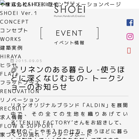
やまなしKAITEKI住宅
SHOEI Ver.１
CONCEPT
コンセプト
EVENT
WORKS
イベント情報
建築実例
HIRAYA
2015.09.05
ヒラヤ
リネンのある暮らし -使うほ
FLAT+
どに深くなじむもの- トークシ
フラットプラス
ョーのお知らせ
RENOVATION
リノベーション
リネンオリジナルブランド「ALDIN」を展開
RECRUIT
中で、その全ての生地を織りあげてい
求人情報
る‘TENJIN FACTORY’さんをお招きして、
FLOW & SUPPORT
素材のことや手入れの仕方、使うほどに暮ら
家づくりの流れ・アフターサポート