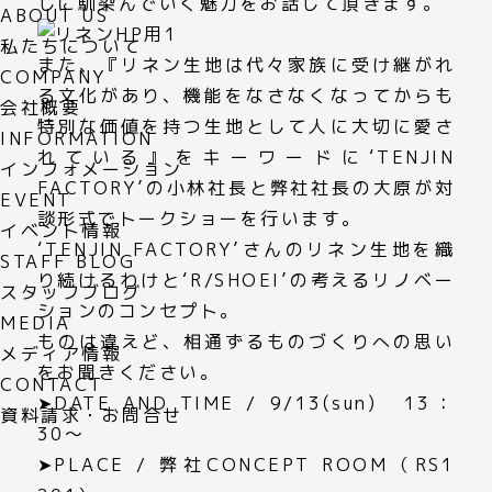
しに馴染んでいく魅力をお話して頂きます。
ABOUT US
私たちについて
また、『リネン生地は代々家族に受け継がれ
COMPANY
る文化があり、機能をなさなくなってからも
会社概要
特別な価値を持つ生地として人に大切に愛さ
INFORMATION
れている』をキーワードに‘TENJIN
インフォメーション
FACTORY’の小林社長と弊社社長の大原が対
EVENT
談形式でトークショーを行います。
イベント情報
‘TENJIN FACTORY’さんのリネン生地を織
STAFF BLOG
り続けるわけと‘R/SHOEI’の考えるリノベー
スタッフブログ
ションのコンセプト。
MEDIA
ものは違えど、相通ずるものづくりへの思い
メディア情報
をお聞きください。
CONTACT
➤DATE AND TIME / 9/13(sun) 13：
資料請求・お問合せ
30～
➤PLACE / 弊社CONCEPT ROOM（RS1