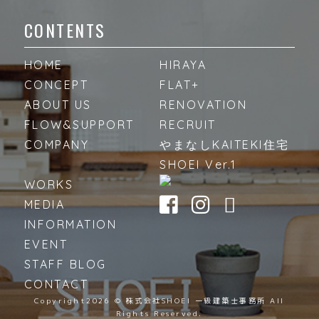
CONTENTS
HOME
HIRAYA
CONCEPT
FLAT+
ABOUT US
RENOVATION
FLOW&SUPPORT
RECRUIT
COMPANY
やまなしKAITEKI住宅
SHOEI Ver.1
WORKS
MEDIA
INFORMATION
EVENT
STAFF BLOG
CONTACT
Copyright
2026 © 株式会社SHOEI 一級建築士事務所 All
Rights Reserved.