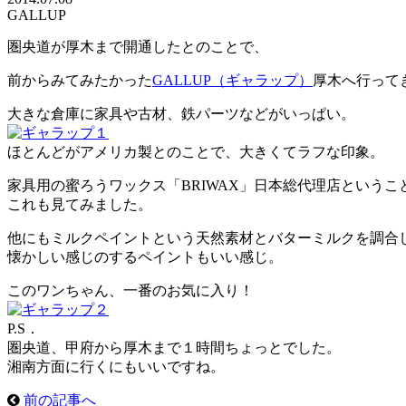
GALLUP
圏央道が厚木まで開通したとのことで、
前からみてみたかった
GALLUP（ギャラップ）
厚木へ行って
大きな倉庫に家具や古材、鉄パーツなどがいっぱい。
ほとんどがアメリカ製とのことで、大きくてラフな印象。
家具用の蜜ろうワックス「BRIWAX」日本総代理店というこ
これも見てみました。
他にもミルクペイントという天然素材とバターミルクを調合
懐かしい感じのするペイントもいい感じ。
このワンちゃん、一番のお気に入り！
P.S．
圏央道、甲府から厚木まで１時間ちょっとでした。
湘南方面に行くにもいいですね。
前の記事へ