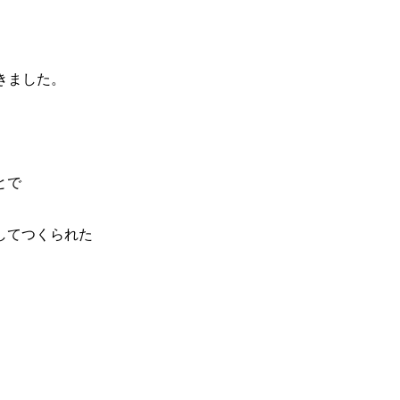
きました。
とで
してつくられた