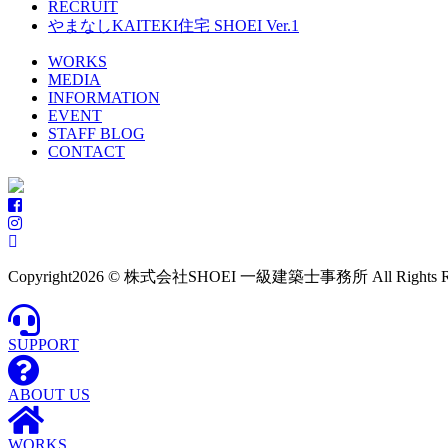
RECRUIT
やまなしKAITEKI住宅 SHOEI Ver.1
WORKS
MEDIA
INFORMATION
EVENT
STAFF BLOG
CONTACT
Copyright
2026 © 株式会社SHOEI 一級建築士事務所 All Rights Res
SUPPORT
ABOUT US
WORKS