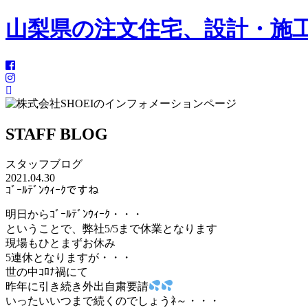
山梨県の注文住宅、設計・施工
STAFF BLOG
スタッフブログ
2021.04.30
ｺﾞｰﾙﾃﾞﾝｳｨｰｸですね
明日からｺﾞｰﾙﾃﾞﾝｳｨｰｸ・・・
ということで、弊社5/5まで休業となります
現場もひとまずお休み
5連休となりますが・・・
世の中ｺﾛﾅ禍にて
昨年に引き続き外出自粛要請
いったいいつまで続くのでしょうﾈ～・・・