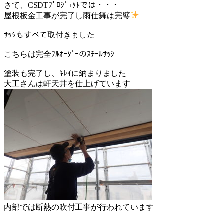
さて、CSDTﾌﾟﾛｼﾞｪｸﾄでは・・・
屋根板金工事が完了し雨仕舞は完璧
ｻｯｼもすべて取付きました
こちらは完全ﾌﾙｵｰﾀﾞｰのｽﾁｰﾙｻｯｼ
塗装も完了し、ｷﾚｲに納まりました
大工さんは軒天井を仕上げています
内部では断熱の吹付工事が行われています