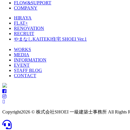
FLOW&SUPPORT
COMPANY
HIRAYA
FLAT+
RENOVATION
RECRUIT
やまなしKAITEKI住宅 SHOEI Ver.1
WORKS
MEDIA
INFORMATION
EVENT
STAFF BLOG
CONTACT
Copyright
2026 © 株式会社SHOEI 一級建築士事務所 All Rights Res