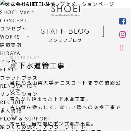
やまなしKAITEKI住宅
SHOEI Ver.１
CONCEPT
コンセプト
STAFF BLOG
WORKS
スタッフブログ
建築実例
HIRAYA
2018.06.01
ヒラヤ
下水道管工事
FLAT+
フラットプラス
当社から山梨大学テニスコートまでの道路沿
RENOVATION
いで
リノベーション
春先から始まった上下水道工事。
RECRUIT
古い管を撤去して、新しい管への交換工事で
求人情報
す。
FLOW & SUPPORT
本日は、当社前にポンプ車が出動。
家づくりの流れ・アフターサポート