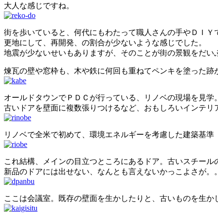
大人な感じですね。
街を歩いていると、何代にもわたって職人さんの手やＤＩＹ
更地にして、再開発、の割合が少ないような感じでした。
地震が少ないせいもありますが、そのことが街の景観をだい
煉瓦の壁や窓枠も、木や鉄に何回も重ねてペンキを塗った跡
オールドタウンでＰＤＣが行っている、リノベの現場を見学
古いドアを壁面に複数張りつけるなど、おもしろいインテリ
リノベで全米で初めて、環境エネルギーを考慮した建築基準
これ結構、メインの目立つところにあるドア。古いスチール
新品のドアには出せない、なんとも言えないかっこよさが。
ここは会議室。既存の壁面を生かしたりと、古いものを生か