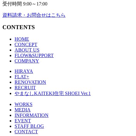
受付時間 9:00～17:00
資料請求・お問合せはこちら
CONTENTS
HOME
CONCEPT
ABOUT US
FLOW&SUPPORT
COMPANY
HIRAYA
FLAT+
RENOVATION
RECRUIT
やまなしKAITEKI住宅 SHOEI Ver.1
WORKS
MEDIA
INFORMATION
EVENT
STAFF BLOG
CONTACT