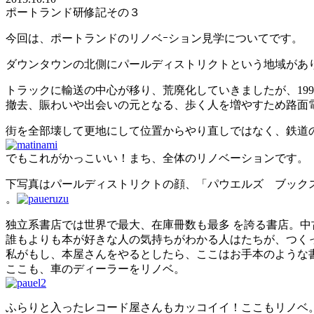
ポートランド研修記その３
今回は、ポートランドのリノベｰション見学についてです。
ダウンタウンの北側にパールディストリクトという地域があ
トラックに輸送の中心が移り、荒廃化していきましたが、19
撤去、賑わいや出会いの元となる、歩く人を増やすため路面
街を全部壊して更地にして位置からやり直しではなく、鉄道
でもこれがかっこいい！まち、全体のリノベーションです。
下写真はパールディストリクトの顔、「パウエルズ ブック
。
独立系書店では世界で最大、在庫冊数も最多 を誇る書店。中
誰もよりも本が好きな人の気持ちがわかる人はたちが、つく
私がもし、本屋さんをやるとしたら、ここはお手本のような
ここも、車のディーラーをリノベ。
ふらりと入ったレコード屋さんもカッコイイ！ここもリノベ