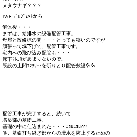
ヌタウナギ？？？
IWR ﾌﾟﾛｼﾞｪｸﾄから
解体後・・・
まずは、給排水の設備配管工事。
母屋と改修棟の間・・・とっても狭いのですが
頑張って堀下げて、配管工事です。
宅内への飛び込み配管も・・・
床下ﾌﾄｺﾛがあまりないので、
既設の土間ｺﾝｸﾘｰﾄを斫りとり配管敷設💦💦
配管工事が完了すると、続いて
増築部の基礎工事。
基礎の中に仕込まれた・・・ﾆｮﾛﾆｮﾛ???
ｺﾚ、基礎打ち継ぎ部からの浸水を防止するための