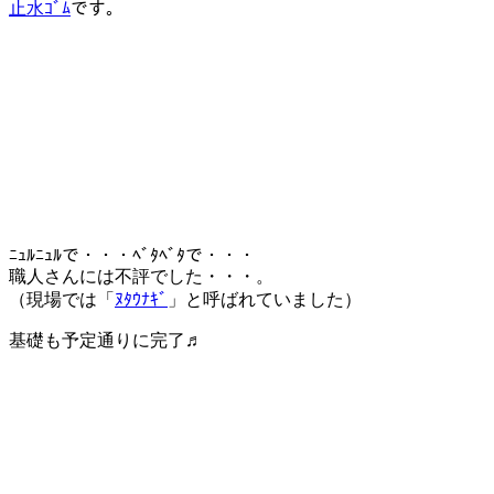
止水ｺﾞﾑ
です。
ﾆｭﾙﾆｭﾙで・・・ﾍﾞﾀﾍﾞﾀで・・・
職人さんには不評でした・・・。
（現場では「
ﾇﾀｳﾅｷﾞ
」と呼ばれていました）
基礎も予定通りに完了♬