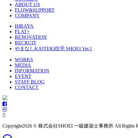
ABOUT US
FLOW&SUPPORT
COMPANY
HIRAYA
FLAT+
RENOVATION
RECRUIT
やまなしKAITEKI住宅 SHOEI Ver.1
WORKS
MEDIA
INFORMATION
EVENT
STAFF BLOG
CONTACT
Copyright
2026 © 株式会社SHOEI 一級建築士事務所 All Rights Res