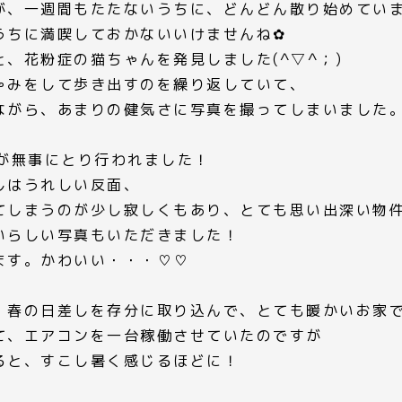
が、一週間もたたないうちに、どんどん散り始めてい
うちに満喫しておかないいけませんね✿
、花粉症の猫ちゃんを発見しました(^▽^；)
ゃみをして歩き出すのを繰り返していて、
ながら、あまりの健気さに写真を撮ってしまいました
しが無事にとり行われました！
しはうれしい反面、
てしまうのが少し寂しくもあり、とても思い出深い物
いらしい写真もいただきました！
ます。かわいい・・・♡♡
、春の日差しを存分に取り込んで、とても暖かいお家
て、エアコンを一台稼働させていたのですが
ると、すこし暑く感じるほどに！