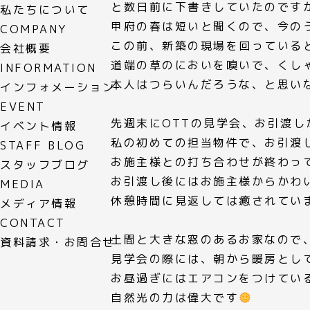
と数日前に下書きしていたのです
私たちについて
甲府の春は短いと聞くので、今の
COMPANY
この前、新築の現場を回っていると
会社概要
道端の草のにおいを嗅いで、くし
INFORMATION
本人はつらいんだろうな、と思い
インフォメーション
EVENT
先週末にOTTの見学会、お引渡
イベント情報
私の初めての担当物件で、お引渡
STAFF BLOG
お施主様との打ち合わせが終わっ
スタッフブログ
お引渡し後にはお施主様からかわ
MEDIA
休憩時間に見返しては癒されてい
メディア情報
CONTACT
土間と大きな窓のあるお家なので
資料請求・お問合せ
見学会の際には、朝から暖房とし
お昼過ぎにはエアコンをつけてい
自然光の力は偉大です