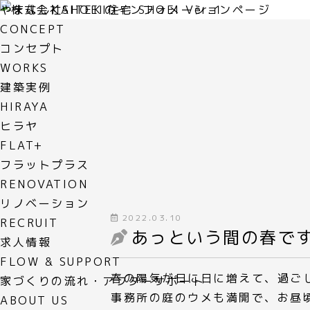
やまなしKAITEKI住宅
SHOEI Ver.１
CONCEPT
コンセプト
WORKS
建築実例
HIRAYA
ヒラヤ
FLAT+
フラットプラス
RENOVATION
リノベーション
2022.03.10
RECRUIT
あっという間の春で
求人情報
FLOW & SUPPORT
春の陽気が日に日に増えて、過ご
家づくりの流れ・アフターサポート
事務所の庭のウメも満開で、お昼
ABOUT US