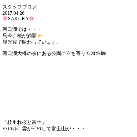
スタッフブログ
2017.04.26
SAKURA
河口湖では・・・
只今、桜が満開
観光客で賑わっています。
河口湖大橋の袂にある公園に立ち寄りﾜﾝｼｮｯﾄ
「枝垂れ桜と富士」
※ﾁｮｯﾄ、雲がｼﾞｬﾏして富士山が・・・