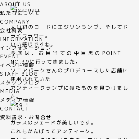
ー。
ABOUT US
私たちについて
COMPANY
太い紐のコードにエジソンランプ、そしてド
会社概要
ライフラワー。
INFORMATION
いい感じですね。
インフォメーション
今回は、お目当ての中目黒のPOINT
EVENT
NO.39に行ってきました。
イベント情報
ソニアパークさんのプロデュースした店舗に
STAFF BLOG
使用されていた
スタッフブログ
アンティークランプに似たものを見つけまし
MEDIA
た。
メディア情報
CONTACT
資料請求・お問合せ
ガラスのシェードが美しいです。
これもがんばってアンティーク。