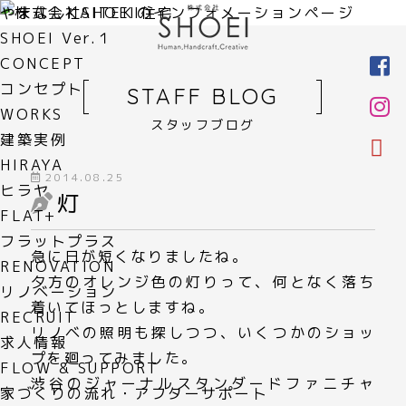
やまなしKAITEKI住宅
SHOEI Ver.１
CONCEPT
コンセプト
STAFF BLOG
WORKS
スタッフブログ
建築実例
HIRAYA
2014.08.25
ヒラヤ
灯
FLAT+
フラットプラス
急に日が短くなりましたね。
RENOVATION
夕方のオレンジ色の灯りって、何となく落ち
リノベーション
着いてほっとしますね。
RECRUIT
リノベの照明も探しつつ、いくつかのショッ
求人情報
プを廻ってみました。
FLOW & SUPPORT
渋谷のジャーナルスタンダードファニチャ
家づくりの流れ・アフターサポート