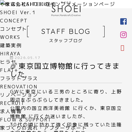
やまなしKAITEKI住宅
SHOEI Ver.１
CONCEPT
コンセプト
STAFF BLOG
WORKS
スタッフブログ
建築実例
HIRAYA
2026.05.17
ヒラヤ
東京国立博物館に行ってきま
FLAT+
した
フラットプラス
RENOVATION
GWに東京にいる三男のところに寄り、上野
リノベーション
周辺をぶらぶらしてきました。
RECRUIT
公園内の
国立西洋美術館
に行くか、
東京国立
求人情報
博物館
に行くか迷いましたが、
FLOW & SUPPORT
30代の頃に訪れて強く印象に残っていた
法隆
家づくりの流れ・アフターサポート