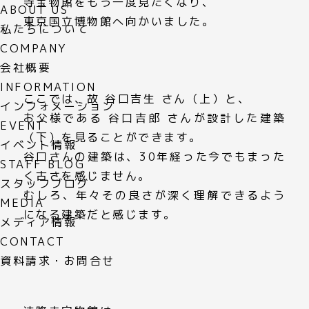
寺宝物館
をもう一度見たくなり、
ABOUT US
東京国立博物館へ向かいました。
私たちについて
COMPANY
会社概要
INFORMATION
ここでは、故
谷口吉生
さん（上）と、
インフォメーション
お父様である
谷口吉郎
さんが設計した建築
EVENT
（下）を見ることができます。
イベント情報
谷口さんの建築は、30年経った今でもまった
STAFF BLOG
く古さを感じません。
スタッフブログ
むしろ、年々その良さが深く理解できるよう
MEDIA
になる建築だと感じます。
メディア情報
CONTACT
資料請求・お問合せ