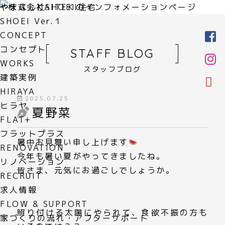
やまなしKAITEKI住宅
SHOEI Ver.１
CONCEPT
コンセプト
STAFF BLOG
WORKS
スタッフブログ
建築実例
HIRAYA
2025.07.25
ヒラヤ
夏野菜
FLAT+
フラットプラス
暑中お見舞い申し上げます
RENOVATION
今年も暑い夏がやってきましたね。
リノベーション
皆さま、元気にお過ごしでしょうか。
RECRUIT
求人情報
FLOW & SUPPORT
照り付ける太陽にやられて、食欲不振の方も
家づくりの流れ・アフターサポート