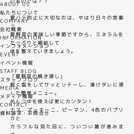
いるのでは？？
ABOUT US
私たちについて
夏バテ防止に大切なのは、やはり日々の食事
COMPANY
会社概要
夏野菜の美味しい季節ですから、ミネラルを
INFORMATION
たっぷりと補給して
インフォメーション
体を整えていきましょう。
EVENT
イベント情報
STAFF BLOG
「夏野菜の焼き浸し」
スタッフブログ
軽く塩をしてサッとソテーし、漬けダレに浸
MEDIA
した簡単メニュー。
メディア情報
めんつゆを使えば更にカンタン！
CONTACT
ナス、ズッキーニ、ピーマン、4色のパプリ
資料請求・お問合せ
カと
カラフルな見た目に、ついつい箸が進みま