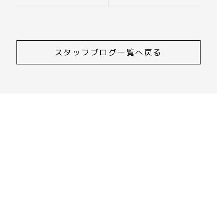
スタッフブログ一覧へ戻る
CONTACT
ご相談・資料請求・お問合せ
055-252-0033
受付時間 9:00～17:00
資料請求・お問合せはこちら