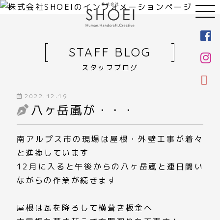
STAFF BLOG
スタッフブログ
2022.12.19
八ヶ岳颪が・・・
南アルプス市の現場は屋根・外壁工事が着々
と進捗しています
12月に入ると午後からの八ヶ岳颪と連日闘い
ながらの作業が続きます
屋根は瓦を降ろして横葺き板金へ