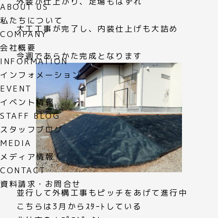
外装が仕上がり、足場もはずれ
ABOUT US
私たちについて
大工工事が完了し、内装仕上げも大詰め
COMPANY
会社概要
今週であらかた完成となります
INFORMATION
インフォメーション
EVENT
イベント情報
STAFF BLOG
スタッフブログ
MEDIA
メディア情報
CONTACT
資料請求・お問合せ
並行して外構工事もピッチをあげて進行中
こちらは3月からｽﾀｰﾄしている