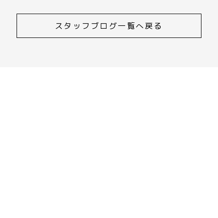
スタッフブログ一覧へ戻る
CONTACT
ご相談・資料請求・お問合せ
055-252-0033
受付時間 9:00～17:00
資料請求・お問合せはこちら
CONTENTS