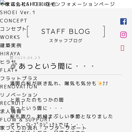
やまなしKAITEKI住宅
SHOEI Ver.１
CONCEPT
コンセプト
STAFF BLOG
WORKS
スタッフブログ
建築実例
HIRAYA
2025.04.23
ヒラヤ
あっという間に・・・
FLAT+
フラットプラス
満開の桜が咲き乱れ、陽気も気分も
⤴⤴
RENOVATION
リノベーション
と思ったのもつかの間
RECRUIT
あっという間に・・・
求人情報
桜も散り、新緑まぶしい季節となりました
FLOW & SUPPORT
さて、O-ﾌﾟﾛｼﾞｪｸﾄでは・・・
家づくりの流れ・アフターサポート